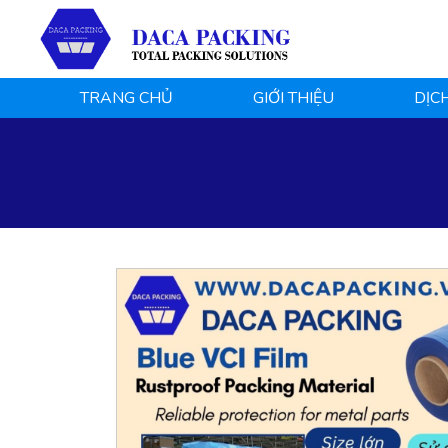
TRANG CHỦ
GIỚI THIỆU
DỊC