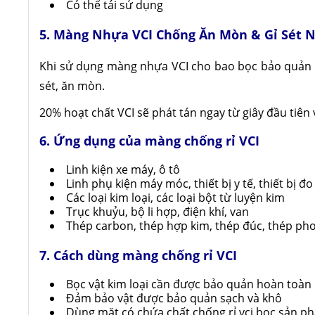
Có thể tái sử dụng
5. Màng Nhựa VCI Chống Ăn Mòn & Gỉ Sét 
Khi sử dụng màng nhựa VCI cho bao bọc bảo quản má
sét, ăn mòn.
20% hoạt chất VCI sẽ phát tán ngay từ giây đầu tiên 
6. Ứng dụng của màng chống rỉ VCI
Linh kiện xe máy, ô tô
Linh phụ kiện máy móc, thiết bị y tế, thiết bị đ
Các loại kim loại, các loại bột từ luyện kim
Trục khuỷu, bộ li hợp, điện khí, van
Thép carbon, thép hợp kim, thép đúc, thép ph
7. Cách dùng màng chống rỉ VCI
Bọc vật kim loại cần được bảo quản hoàn toàn
Đảm bảo vật được bảo quản sạch và khô
Dùng mặt có chứa chất chống rỉ vci bọc sản ph