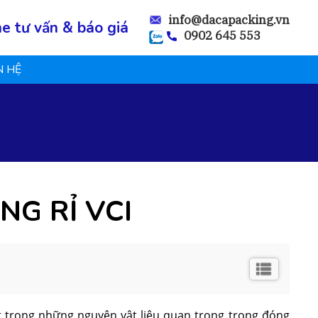
info@dacapacking.vn
ne tư vấn & báo giá
0902 645 553
N HỆ
G RỈ VCI
t trong những nguyên vật liệu quan trọng trong đóng