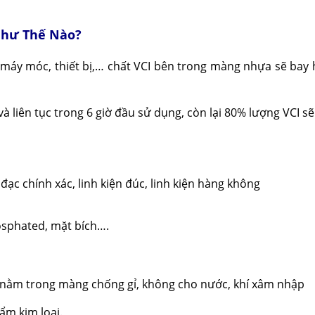
Như Thế Nào?
y móc, thiết bị,… chất VCI bên trong màng nhựa sẽ bay hơi
và liên tục trong 6 giờ đầu sử dụng, còn lại 80% lượng VCI s
o đạc chính xác, linh kiện đúc, linh kiện hàng không
osphated, mặt bích….
 nằm trong màng chống gỉ, không cho nước, khí xâm nhập
ẩm kim loại.