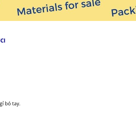
CI
ỉ bó tay.