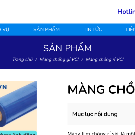
Hotli
H VỤ
SẢN PHẨM
TIN TỨC
LIÊ
SẢN PHẨM
Trang chủ
Màng chống gỉ VCI
Màng chồng rỉ VCI
MÀNG CHỒN
Mục lục nội dung
Màng film chống rỉ sét là mô