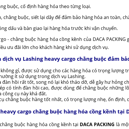
ng buộc, cố định hàng hóa theo từng loại.
nh, chằng buộc, siết lại dây để đảm bảo hàng hóa an toàn, ch
óng dấu và bàn giao lại hàng hóa trước khi vận chuyển.
cargo - chằng buộc hàng hóa cồng kềnh của DACA PACKING 
iều ưu đãi lớn cho khách hàng khi sử dụng dịch vụ.
n dịch vụ Lashing heavy cargo chằng buộc đảm bả
p không gỉ, được sử dụng cho các hàng hóa có trọng lượng tr
thường ít sử dụng trong dịch vụ Lashing.
và đàn hồi rất tốt, song nó lại khó tháo dỡ, dễ gây hư hỏng 
ép có tính đàn hồi cao, được dùng để chằng buộc những lô 
a công cụ này khá đắt.
g cụ chằng buộc hàng tốt nhất, có trọng lượng nhẹ, ổn định,
ng heavy cargo chằng buộc hàng hóa cồng kềnh tại
 chằng buộc hàng hóa cồng kềnh tại
DACA PACKING
là một