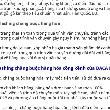
cơ, đường ống, thùng phuy, hàng không có điểm đấu nối,…)
i trần, khung phẳng,…), hàng siêu trường, siêu trọng và hàn
et gỗ, gỗ kín theo tiêu chuẩn Nhật Bản, Hàn Quốc, EU.
 lashing chằng buộc hàng hóa
rạng thái an toàn trong quá trình vận chuyển, tránh các 
n trong quá trình vận chuyển gây nguy hiểm, hư hỏng hàng 
ư hỏng do tai nạn, góp phần hạ giá thành sản phẩm để cạnh
 ro sự cố trong quá trình vận chuyển đường dài đối với hàn
ại về hàng hóa với đơn vị nhận hàng.
 Lashing chằng buộc hàng hóa cồng kềnh của DACA
, chằng buộc hàng hóa, máy móc tiên tiến. Từ đó đưa ra 
.
m cho khách hàng, hàng hóa được bảo vệ an toàn 100%.
thuật viên có trình độ chuyên môn, tay nghề cao, nhiều năm
iết kế và phương án chằng buộc tối ưu nhất tùy thuộc vào t
ụ Lashing – chằng buộc hàng hóa cồng kềnh đều diễn ra chu