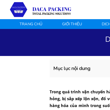
TRANG CHỦ
GIỚI THIỆU
DỊC
D
Mục lục nội dung
Trong quá trình vận chuyển hà
hỏng, bị sắp xếp lộn xộn, đổ 
hàng hóa của mình trong suốt