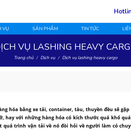
Hotli
H VỤ
SẢN PHẨM
TIN TỨC
LIÊ
ỊCH VỤ LASHING HEAVY CAR
Trang chủ
Dịch vụ
Dịch vụ lashing heavy cargo
ng hóa bằng xe tải, container, tàu, thuyền đều sẽ gặp
vỡ, hay với những hàng hóa có kích thước quá khổ quá 
 quá trình vận tải về nó đòi hỏi về người làm có chu