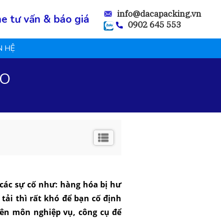
info@dacapacking.vn
ne tư vấn & báo giá
0902 645 553
N HỆ
GO
 các sự cố như: hàng hóa bị hư
tải thì rất khó để bạn cố định
yên môn nghiệp vụ, công cụ để