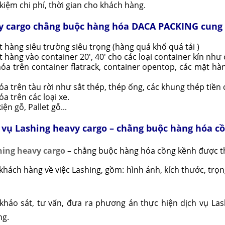
 kiệm chi phí, thời gian cho khách hàng.
vy cargo chằng buộc hàng hóa DACA PACKING cung 
 hàng siêu trường siêu trọng (hàng quá khổ quá tải )
hàng vào container 20', 40' cho các loại container kín như
óa trên container flatrack, container opentop, các mặt hà
 trên tàu rời như sắt thép, thép ống, các khung thép tiền ch
 trên các loại xe.
ện gỗ, Pallet gỗ...
h vụ Lashing heavy cargo – chằng buộc hàng hóa 
hing heavy cargo
– chằng buộc hàng hóa cồng kềnh được th
khách hàng về việc Lashing, gồm: hình ảnh, kích thước, trọn
khảo sát, tư vấn, đưa ra phương án thực hiện dịch vụ L
ng.