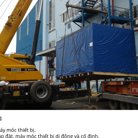
g
áy móc thiết bị.
ắp đặt, máy móc thiết bị di động và cố định.