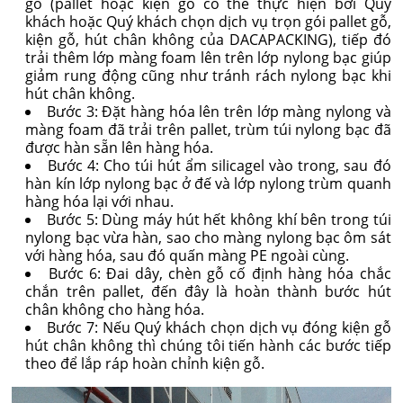
gỗ (pallet hoặc kiện gỗ có thể thực hiện bởi Quý
khách hoặc Quý khách chọn dịch vụ trọn gói pallet gỗ,
kiện gỗ, hút chân không của DACAPACKING), tiếp đó
trải thêm lớp màng foam lên trên lớp nylong bạc giúp
giảm rung động cũng như tránh rách nylong bạc khi
hút chân không.
Bước 3: Đặt hàng hóa lên trên lớp màng nylong và
màng foam đã trải trên pallet, trùm túi nylong bạc đã
được hàn sẵn lên hàng hóa.
Bước 4: Cho túi hút ẩm silicagel vào trong, sau đó
hàn kín lớp nylong bạc ở đế và lớp nylong trùm quanh
hàng hóa lại với nhau.
Bước 5: Dùng máy hút hết không khí bên trong túi
nylong bạc vừa hàn, sao cho màng nylong bạc ôm sát
với hàng hóa, sau đó quấn màng PE ngoài cùng.
Bước 6: Đai dây, chèn gỗ cố định hàng hóa chắc
chắn trên pallet, đến đây là hoàn thành bước hút
chân không cho hàng hóa.
Bước 7: Nếu Quý khách chọn dịch vụ đóng kiện gỗ
hút chân không thì chúng tôi tiến hành các bước tiếp
theo để lắp ráp hoàn chỉnh kiện gỗ.