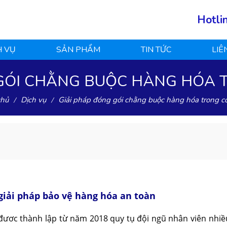
Hotli
H VỤ
SẢN PHẨM
TIN TỨC
LIÊ
 GÓI CHẰNG BUỘC HÀNG HÓA 
chủ
Dịch vụ
Giải pháp đóng gói chằng buộc hàng hóa trong c
giải pháp bảo vệ hàng hóa an toàn
ơc thành lập từ năm 2018 quy tụ đội ngũ nhân viên nhiều