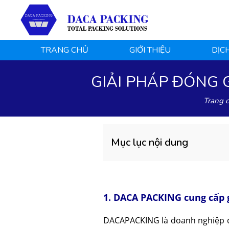
TRANG CHỦ
GIỚI THIỆU
DỊC
GIẢI PHÁP ĐÓNG
Trang 
Mục lục nội dung
1. DACA PACKING cung cấp 
DACAPACKING là doanh nghiệp đư